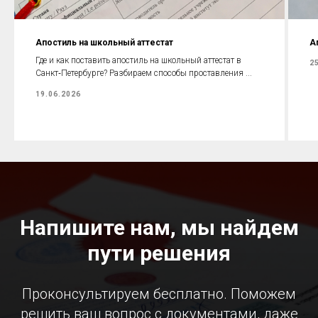
Апостиль на школьный аттестат
А
Где и как поставить апостиль на школьный аттестат в
2
Санкт‑Петербурге? Разбираем способы проставления ...
19.06.2026
Напишите нам, мы найдем
пути решения
Проконсультируем бесплатно. Поможем
решить ваш вопрос с документами, даже