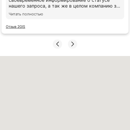
своевременное информирование о статусе
нашего запроса, а так же в целом компанию за
предостовлямые услуги. Взаимодейтсвуем с
Читать полностью
ними уже около 8 лет, все запросы отработаны
согласно предварительным договоренностям и
Отзыв 2GIS
на высоком уровне качества.