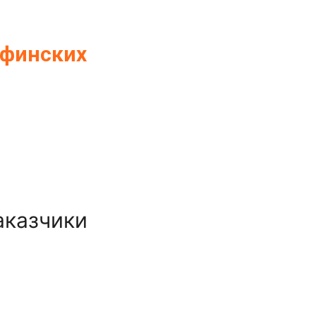
 финских
аказчики