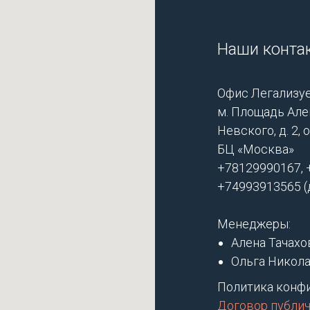
акая трудная
откое время. Ольга
, вежливая,
Наши конта
льтурная девушка,
оделанной работе.
еренные не
 на
Офис Легализуе
учение документа
м. Площадь Але
ьше. Заказала
Невского, д. 2, о
нотариальным
БЦ «Москва»
ионалов -
+78129990167, 
компанию
+74993913565 (д
л. Александра
щаться только к
Рита Борисовна.
Менеджеры:
Алена Тачахо
Ольга Никола
Политика конф
Договор публи