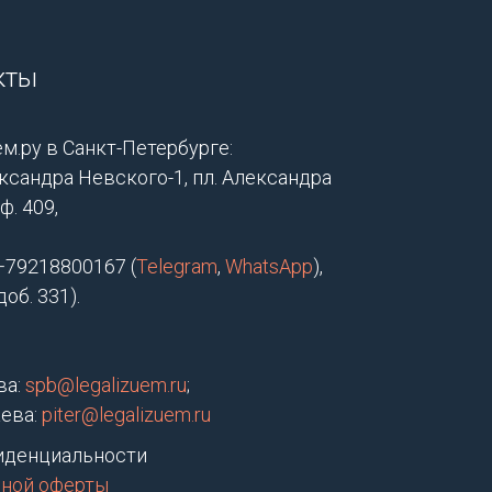
кты
м.ру в Санкт-Петербурге:
ксандра Невского-1, пл. Александра
ф. 409,
+79218800167 (
Telegram
,
WhatsApp
),
об. 331).
ва:
spb@legalizuem.ru
;
ева:
piter@legalizuem.ru
иденциальности
чной оферты