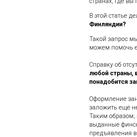
странах, где в
В этой статье 
Финляндии?
Такой запрос мы
можем помочь е
Справку об отс
любой страны, 
понадобится за
Оформление зан
заложить ещё н
Таким образом, 
выданные финск
предъявления в