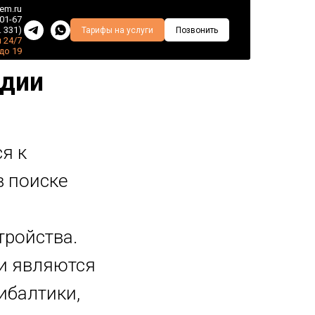
em.ru
-01-67
. 331)
Тарифы на услуги
Позвонить
 24/7
 до 19
ндии
я к
в поиске
тройства.
и являются
ибалтики,