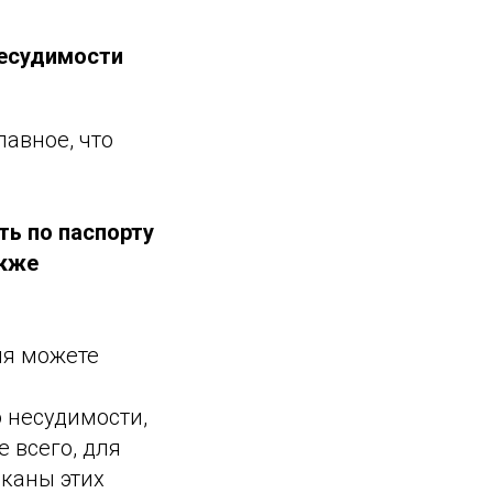
несудимости
лавное, что
ь по паспорту
акже
ия можете
о несудимости,
 всего, для
каны этих