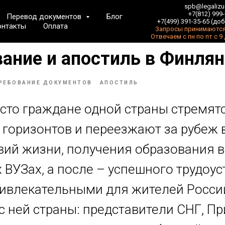
spb@legalizu
+7(812) 999
Перевод документов
Блог
+7(499) 391-35-65 (доб
онтакты
Оплата
Запросы принимаются
Отвечаем с пн по пт с 9
ание и апостиль в Финля
РЕБОВАНИЕ ДОКУМЕНТОВ
АПОСТИЛЬ
сто граждане одной страны стремятс
горизонтов и переезжают за рубеж 
вий жизни, получения образования в
ВУЗах, а после – успешного трудоус
ивлекательными для жителей Росси
с ней страны: представители СНГ, Пр