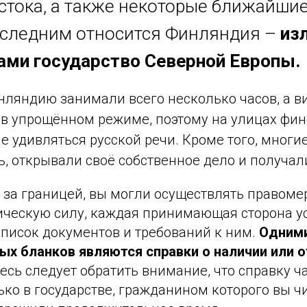
стока, а также некоторые ближайшие
оследним относится Финляндия –
из
ми государство Северной Европы.
нляндию занимали всего несколько часов, а в
в упрощённом режиме, поэтому на улицах фин
е удивляться русской речи. Кроме того, многи
, открывали своё собственное дело и получал
 за границей, вы могли осуществлять правоме
ескую силу, каждая принимающая сторона у
писок документов и требований к ним.
Одними
ых бланков являются справки о наличии или о
есь следует обратить внимание, что справку ч
ько в государстве, гражданином которого вы чи