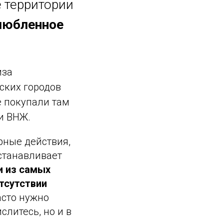
 территории
любленное
иза
ских городов
е покупали там
и ВНЖ.
рные действия,
станавливает
 из самых
тсутствии
асто нужно
слитесь, но и в