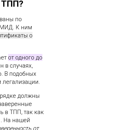
 ТПП?
ованы по
 МИД. К ним
ртификаты о
ает
от одного до
 в случаях,
. В подобных
м легализации.
порядке должны
 заверенные
ь в ТПП, так как
. На нашей
оверенность от