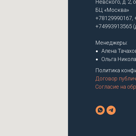
Невского, д. 2, о
БЦ «Москва»
+78129990167, 
+74993913565 (д
Менеджеры:
Алена Тачахо
Ольга Никола
Политика конф
Договор публи
Согласие на об