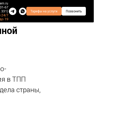
em.ru
-01-67
. 331)
Тарифы на услуги
Позвонить
 24/7
 до 19
нной
о-
ия в ТПП
дела страны,