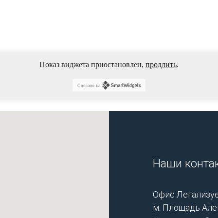
Показ виджета приостановлен,
продлить
.
Сделано на
Наши конта
Офис Легализуе
м. Площадь Але