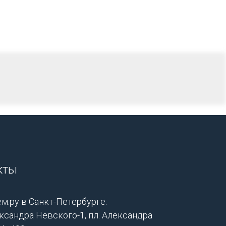
кты
м.ру в Санкт-Петербурге:
ксандра Невского-1, пл. Александра