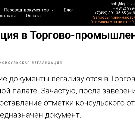
spb@legalizu
+7(812) 999
Перевод документов
Блог
+7(499) 391-35-65 (доб
онтакты
Оплата
Запросы принимаются
Отвечаем с пн по пт с 9
ация в Торгово-промышле
КОНСУЛЬСКАЯ ЛЕГАЛИЗАЦИЯ
е документы легализуются в Торгов
й палате. Зачастую, после заверен
роставление отметки консульского от
редназначен документ.