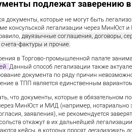
ументы подлежат заверению в
ся документы, которые не могут быть легализ
еме консульской легализации через МинЮст и
правило,
двуязычные соглашения, договоры, се
счета-фактуры и прочие.
рения в Торгово-промышленной палате заним
ей.
Данный способ легализации также актуален
рование документа по ряду причин невозможно
рение в ТПП является единственным варианто
ать, что документы, которые в обязательном 
через МинЮст и МИД (например, нотариально
огласия, заявления), не рекомендуется заверят
сольств откажут в их дальнейшей легализации
аются кейсы, в которых просят
легализовать д