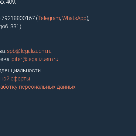
ф. 409,
+79218800167 (
Telegram
,
WhatsApp
),
об. 331).
ва:
spb@legalizuem.ru
;
ева:
piter@legalizuem.ru
иденциальности
чной оферты
работку персональных данных