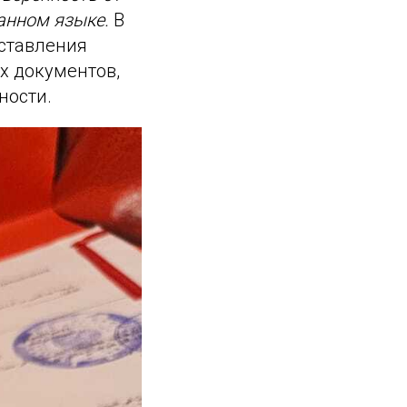
ранном языке.
В
оставления
х документов,
ности.