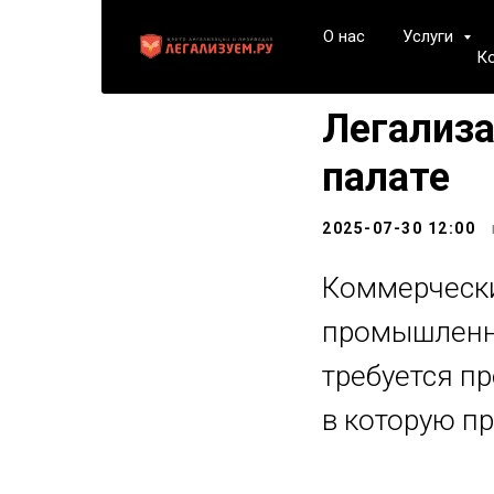
О нас
Услуги
К
Легализ
палате
2025-07-30 12:00
Коммерчески
промышленно
требуется п
в которую п